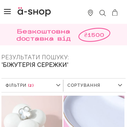
SKIP
TO
TOGGLE NAV
ПОШУК
CONTENT
РЕЗУЛЬТАТИ ПОШУКУ:
'БІЖУТЕРІЯ СЕРЕЖКИ'
ФІЛЬТРИ
ФІЛЬТРИ
СОРТУВАННЯ