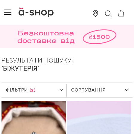
SKIP
TO
TOGGLE NAV
ПОШУК
CONTENT
РЕЗУЛЬТАТИ ПОШУКУ:
'БІЖУТЕРІЯ'
ФІЛЬТРИ
ФІЛЬТРИ
СОРТУВАННЯ