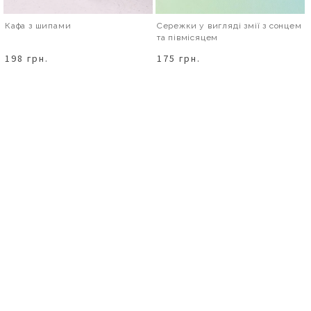
Кафа з шипами
Сережки у вигляді змії з сонцем
та півмісяцем
198 грн.
175 грн.
В КОШИК
В КОШИК