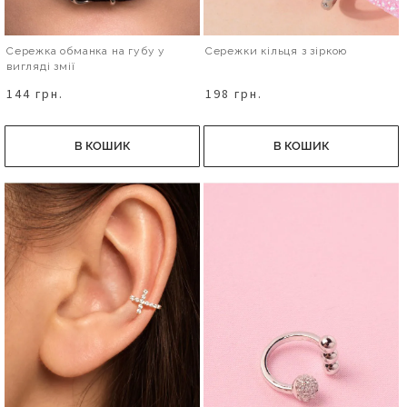
Сережка обманка на губу у
Сережки кільця з зіркою
вигляді змії
144 грн.
198 грн.
В КОШИК
В КОШИК