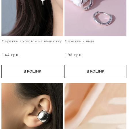
Сережки з хрестом на ланцюжку
Сережки кільця
144 грн.
198 грн.
В КОШИК
В КОШИК