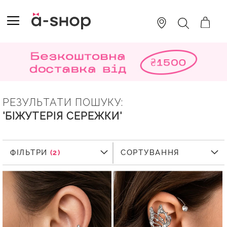
SKIP
TO
TOGGLE NAV
ПОШУК
CONTENT
РЕЗУЛЬТАТИ ПОШУКУ:
'БІЖУТЕРІЯ СЕРЕЖКИ'
ФІЛЬТРИ
ФІЛЬТРИ
СОРТУВАННЯ