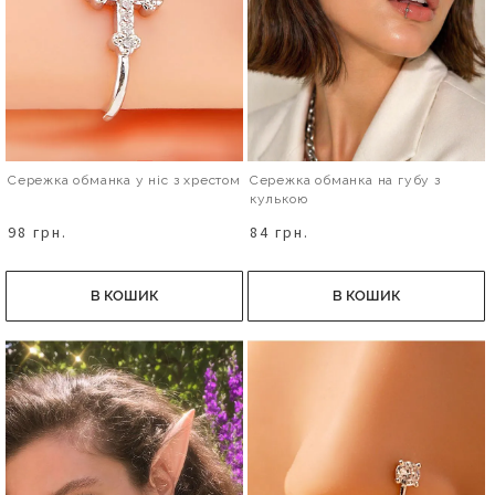
Сережка обманка у ніс з хрестом
Сережка обманка на губу з
кулькою
98 грн.
84 грн.
В КОШИК
В КОШИК