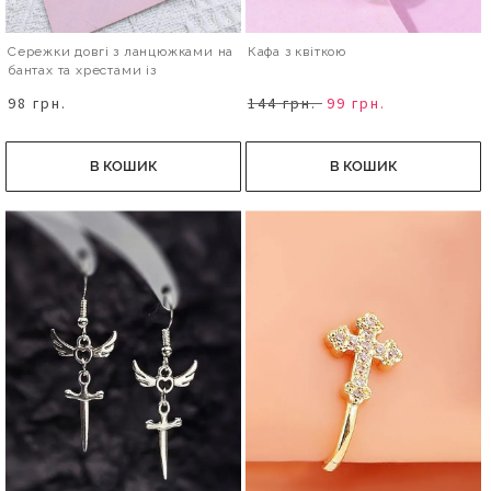
Сережки довгі з ланцюжками на
Кафа з квіткою
бантах та хрестами із
сердечками
98 грн.
144 грн.
99 грн.
В КОШИК
В КОШИК