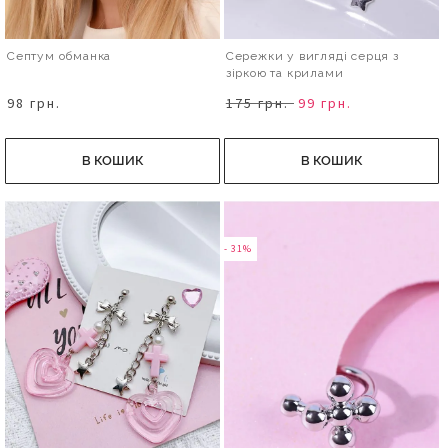
Септум обманка
Сережки у вигляді серця з
зіркою та крилами
98 грн.
175 грн.
99 грн.
В КОШИК
В КОШИК
- 31%