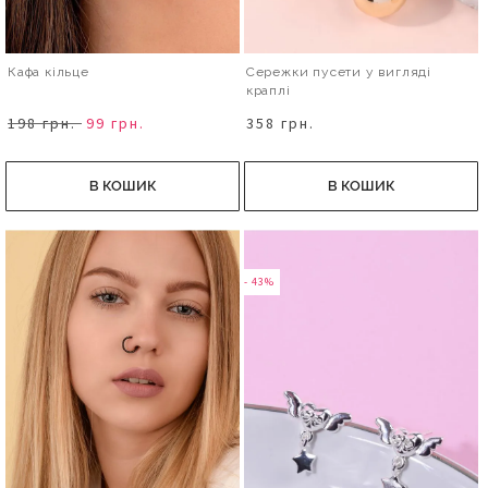
Кафа кільце
Сережки пусети у вигляді
краплі
198 грн.
99 грн.
358 грн.
В КОШИК
В КОШИК
- 43%