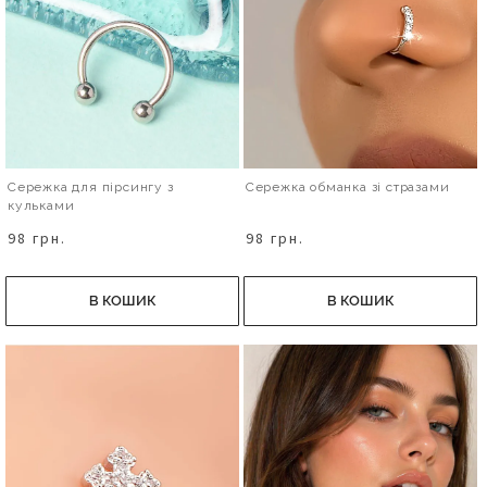
Сережка для пірсингу з
Сережка обманка зі стразами
кульками
98 грн.
98 грн.
В КОШИК
В КОШИК