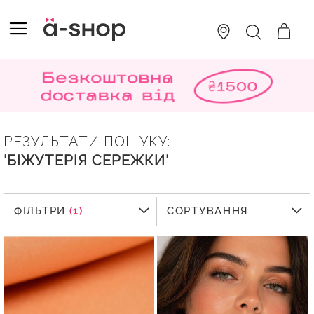
SKIP
TO
TOGGLE NAV
ПОШУК
CONTENT
РЕЗУЛЬТАТИ ПОШУКУ:
'БІЖУТЕРІЯ СЕРЕЖКИ'
ФІЛЬТРИ
ФІЛЬТРИ
СОРТУВАННЯ