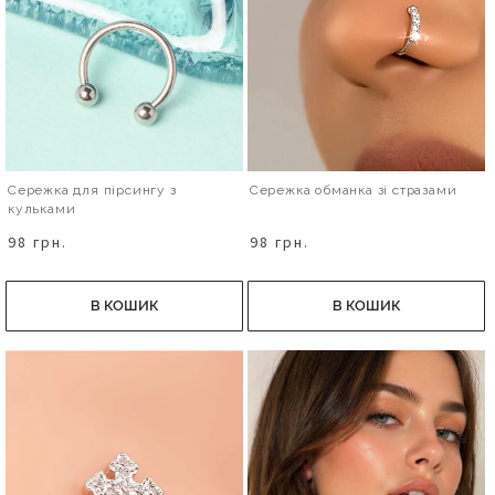
Сережка для пірсингу з
Сережка обманка зі стразами
кульками
98 грн.
98 грн.
В КОШИК
В КОШИК