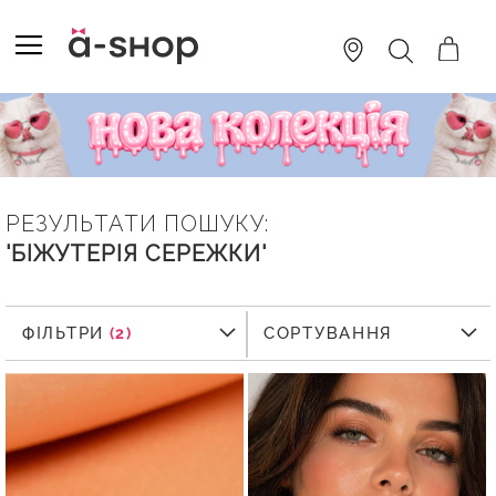
SKIP
TO
TOGGLE NAV
ПОШУК
CONTENT
РЕЗУЛЬТАТИ ПОШУКУ:
'БІЖУТЕРІЯ СЕРЕЖКИ'
ФІЛЬТРИ
ФІЛЬТРИ
СОРТУВАННЯ