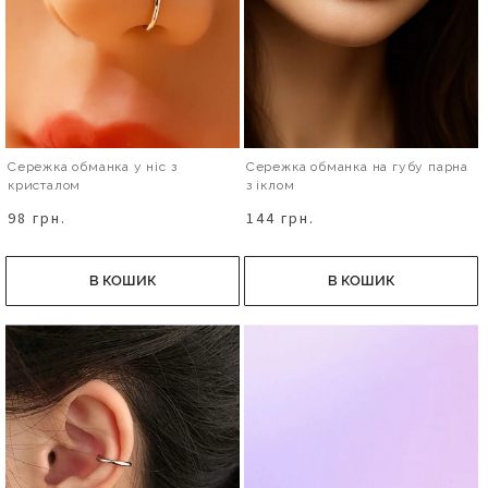
Сережка обманка у ніс з
Сережка обманка на губу парна
кристалом
з іклом
98 грн.
144 грн.
В КОШИК
В КОШИК