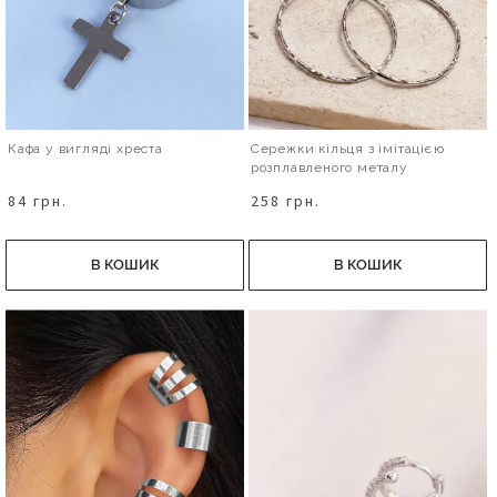
Кафа у вигляді хреста
Сережки кільця з імітацією
розплавленого металу
84 грн.
258 грн.
В КОШИК
В КОШИК