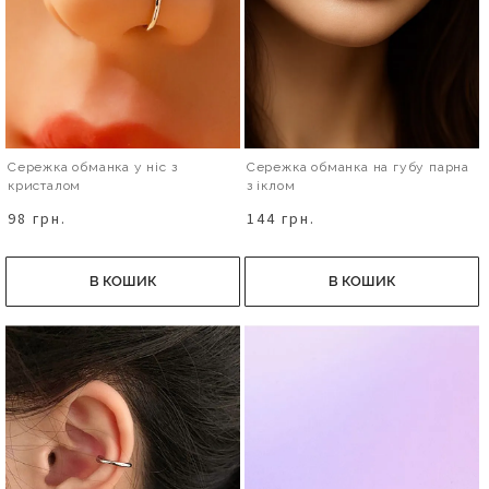
Сережка обманка у ніс з
Сережка обманка на губу парна
кристалом
з іклом
98 грн.
144 грн.
В КОШИК
В КОШИК