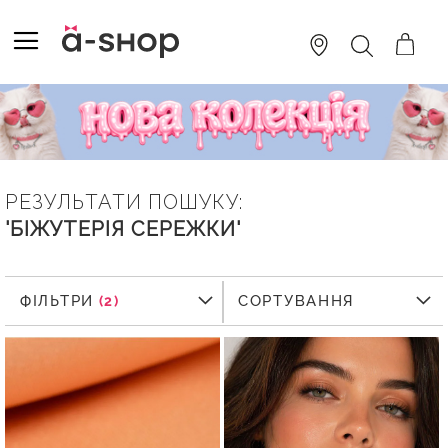
SKIP
TO
TOGGLE NAV
ПОШУК
CONTENT
РЕЗУЛЬТАТИ ПОШУКУ:
'БІЖУТЕРІЯ СЕРЕЖКИ'
ФІЛЬТРИ
ФІЛЬТРИ
СОРТУВАННЯ