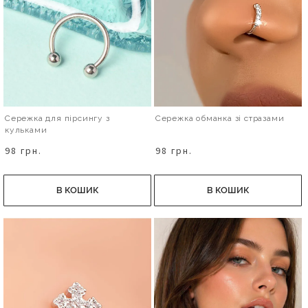
Сережка для пірсингу з
Сережка обманка зі стразами
кульками
98 грн.
98 грн.
В КОШИК
В КОШИК