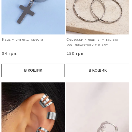
Кафа у вигляді хреста
Сережки кільця з імітацією
розплавленого металу
84 грн.
258 грн.
В КОШИК
В КОШИК