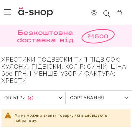
SKIP
TO
TOGGLE NAV
ПОШУК
CONTENT
ХРЕСТИКИ ПОДВЕСКИ ТИП ПІДВІСОК:
КУЛОНИ, ПІДВІСКИ, КОЛІР: СИНІЙ, ЦІНА:
600 ГРН. І МЕНШЕ, УЗОР / ФАКТУРА:
ХРЕСТИ
ФІЛЬТРИ
ФІЛЬТРИ
СОРТУВАННЯ
Ми не можемо знайти товари, які відповідають
вибраному.